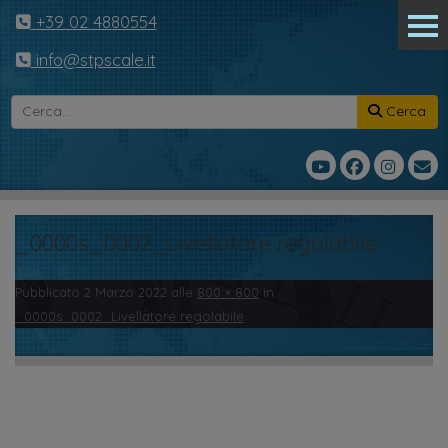
+39 02 4880554
info@stpscale.it
Cerca
_0000s_0002_Livellatore regolabile
Pubblicato
2 Marzo 2022
alle
800 × 800
in
_0000s_0002_Livellatore regolabile
.
← Precedente
Successivo →