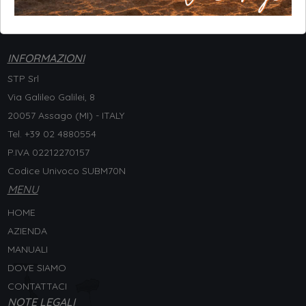
INFORMAZIONI
STP Srl
Via Galileo Galilei, 8
20057 Assago (MI) - ITALY
Tel. +
39 02 4880554
P.IVA 02212270157
Codice Univoco SUBM70N
MENU
HOME
AZIENDA
MANUALI
DOVE SIAMO
CONTATTACI
NOTE LEGALI