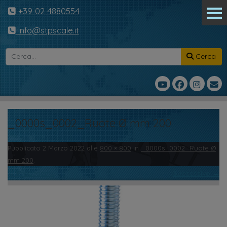
+39 02 4880554
info@stpscale.it
Cerca
_0000s_0002_Ruote Ø mm 200
Pubblicato
2 Marzo 2022
alle
800 × 800
in
_0000s_0002_Ruote Ø
mm 200
.
← Precedente
Successivo →