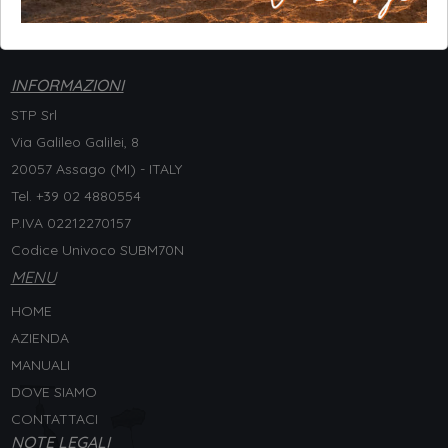
INFORMAZIONI
STP Srl
Via Galileo Galilei, 8
20057 Assago (MI) - ITALY
Tel. +
39 02 4880554
P.IVA 02212270157
Codice Univoco SUBM70N
MENU
HOME
AZIENDA
MANUALI
DOVE SIAMO
CONTATTACI
NOTE LEGALI