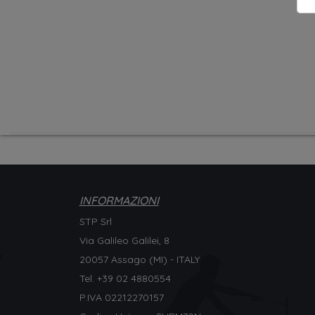
INFORMAZIONI
STP Srl
Via Galileo Galilei, 8
20057 Assago (MI) - ITALY
Tel. +
39 02 4880554
P.IVA 02212270157