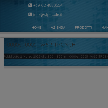
+39 02 4880554
info@stpscale.it
HOME
AZIENDA
PRODOTTI
MAN
_0000s_0005_W6 3 TRONCHI
Pubblicato
2 Marzo 2022
alle
800 × 800
in
_0000s_0005_W6 3 TRON
← Precedente