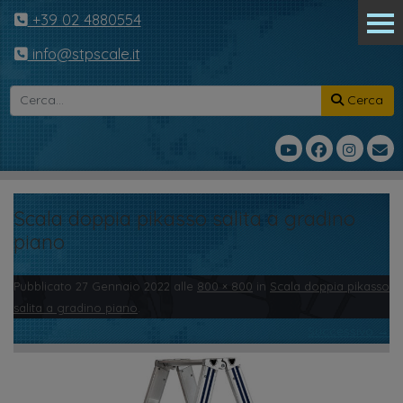
+39 02 4880554
info@stpscale.it
Cerca
Scala doppia pikasso salita a gradino
piano
Pubblicato
27 Gennaio 2022
alle
800 × 800
in
Scala doppia pikasso
salita a gradino piano
.
← Precedente
Successivo →