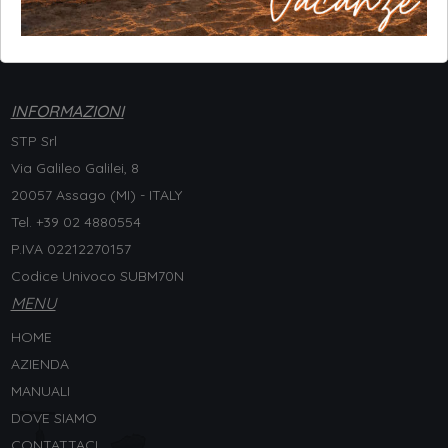
INFORMAZIONI
STP Srl
Via Galileo Galilei, 8
20057 Assago (MI) - ITALY
Tel. +
39 02 4880554
P.IVA 02212270157
Codice Univoco SUBM70N
MENU
HOME
AZIENDA
MANUALI
DOVE SIAMO
CONTATTACI