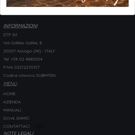
INFORMAZIONI
STP Srl
Via Galileo Galilei, 8
20057 Assago (MI) - ITALY
Tel. +
39 02 4880554
P.IVA 02212270157
Codice Univoco SUBM70N
MENU
HOME
AZIENDA
MANUALI
DOVE SIAMO
CONTATTACI
NOTE LEGALI