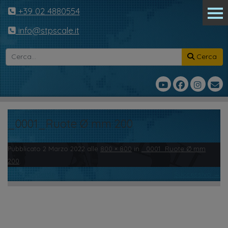
+39 02 4880554
info@stpscale.it
Cerca
_0001_Ruote Ø mm 200
Pubblicato
2 Marzo 2022
alle
800 × 800
in
_0001_Ruote Ø mm
200
.
← Precedente
Successivo →