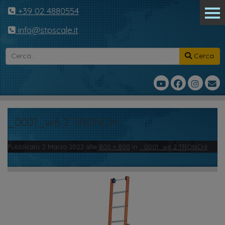
+39 02 4880554
info@stpscale.it
Cerca
_0001_w6 2 TRONCHI
Pubblicato
2 Marzo 2022
alle
800 × 800
in
_0001_w6 2 TRONCHI
.
← Precedente
Successivo →