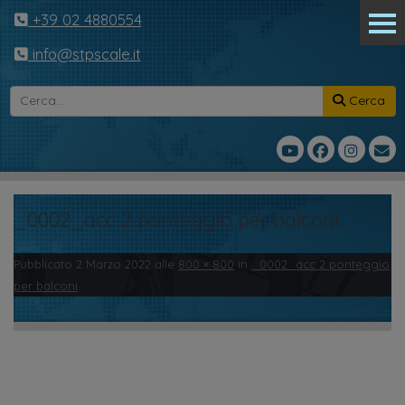
+39 02 4880554
info@stpscale.it
Cerca
_0002_acc 2 ponteggio per balconi
Pubblicato
2 Marzo 2022
alle
800 × 800
in
_0002_acc 2 ponteggio
per balconi
.
← Precedente
Successivo →