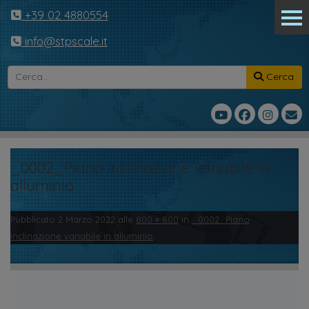
+39 02 4880554
info@stpscale.it
Cerca
_0002_Piano inclinazione variabile in
alluminio
Pubblicato
2 Marzo 2022
alle
800 × 800
in
_0002_Piano
inclinazione variabile in alluminio
.
← Precedente
Successivo →