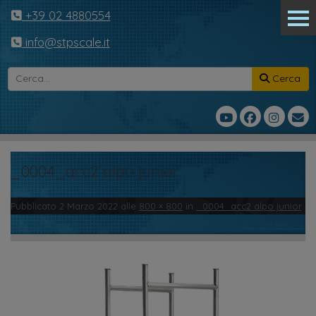
+39 02 4880554
info@stpscale.it
Cerca
_0004_acc2 alpo junior
Pubblicato
2 Marzo 2022
alle
800 × 800
in
_0004_acc2 alpo junior
.
← Precedente
Successivo →