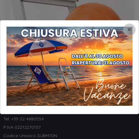
×
INFORMAZIONI
STP Srl
Via Galileo Galilei, 8
20057 Assago (MI) - ITALY
Tel. +
39 02 4880554
P.IVA 02212270157
Codice Univoco SUBM70N