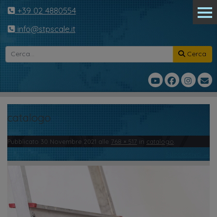
+39 02 4880554
info@stpscale.it
Cerca
catalogo
Pubblicato
30 Novembre 2021
alle
768 × 517
in
catalogo
.
← Precedente
Successivo →