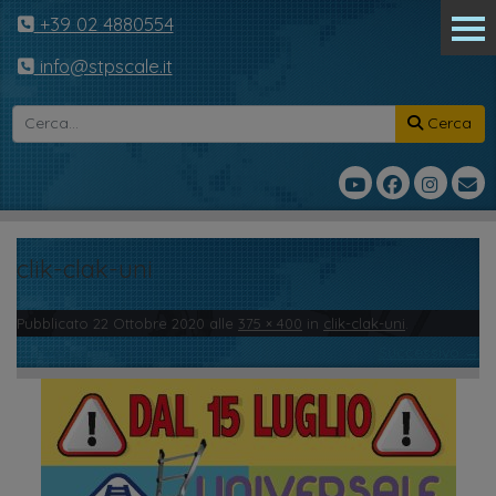
+39 02 4880554
info@stpscale.it
Cerca
clik-clak-uni
Pubblicato
22 Ottobre 2020
alle
375 × 400
in
clik-clak-uni
.
← Precedente
Successivo →