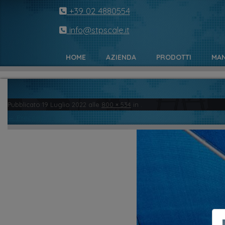
+39 02 4880554
info@stpscale.it
HOME
AZIENDA
PRODOTTI
MAN
Pubblicato
19 Luglio 2022
alle
800 × 534
in
.
← Precedente