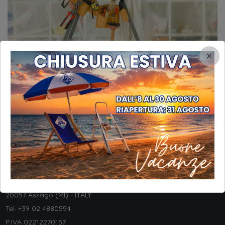
×
INFORMAZIONI
STP Srl
Via Galileo Galilei, 8
20057 Assago (MI) - ITALY
Tel. +
39 02 4880554
P.IVA 02212270157