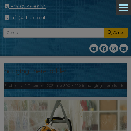
+39 02 4880554
info@stpscale.it
Cerca
hanging there ladder
Pubblicato
2 Dicembre 2021
alle
800 × 600
in
hanging there ladder
.
← Precedente
Successivo →