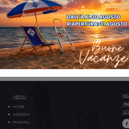
NO
MENU
Pr
HOME
SE
AZIENDA
MANUALI