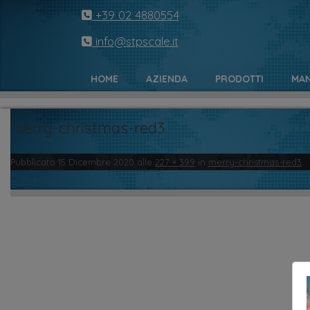
+39 02 4880554
info@stpscale.it
HOME
AZIENDA
PRODOTTI
MAN
merry-christmas-red3
Pubblicato
15 Dicembre 2020
alle
227 × 399
in
merry-christmas-red3
.
← Precedente