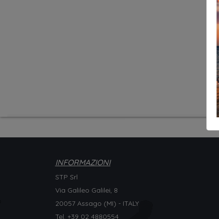
INFORMAZIONI
STP Srl
Via Galileo Galilei, 8
20057 Assago (MI) - ITALY
Tel. +
39 02 4880554