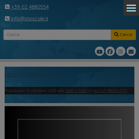
+39 02 4880554
info@stpscale.it
Cerca
NUOVI PRODOTTI
Pubblicato
16 Ottobre 2024
alle
1080 × 1080
in
NUOVI PRODOTTI
.
← Precedente
Successivo →