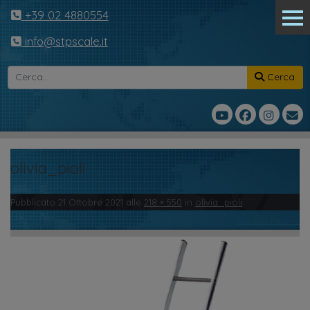
+39 02 4880554
info@stpscale.it
Cerca
olivia_pioli
Pubblicato
21 Ottobre 2021
alle
218 × 550
in
olivia_pioli
.
← Precedente
Successivo →