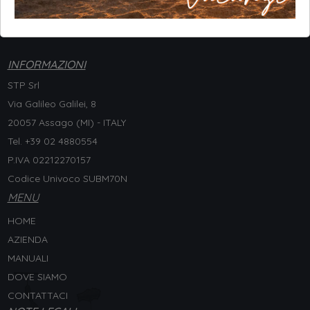
INFORMAZIONI
STP Srl
Via Galileo Galilei, 8
20057 Assago (MI) - ITALY
Tel. +
39 02 4880554
P.IVA 02212270157
Codice Univoco SUBM70N
MENU
HOME
AZIENDA
MANUALI
DOVE SIAMO
CONTATTACI