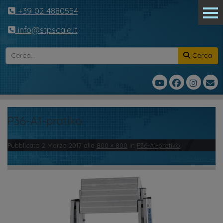
+39 02 4880554
info@stpscale.it
Cerca
P36-A1-pratiko
Pubblicato
2 Marzo 2017
alle
800 × 800
in
P36-A1-pratiko
.
← Precedente
Successivo →