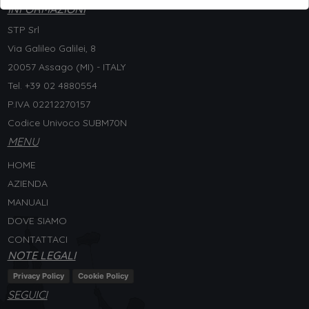
INFORMAZIONI
STP Srl
Via Galileo Galilei, 8
20057 Assago (MI) - ITALY
Tel. +
39 02 4880554
P.IVA 02212270157
Codice Univoco SUBM70N
MENU
HOME
AZIENDA
MANUALI
DOVE SIAMO
CONTATTACI
NOTE LEGALI
Privacy Policy
Cookie Policy
SEGUICI