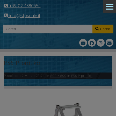
+39 02 4880554
info@stpscale.it
Cerca
P36-P-pratiko
Pubblicato
2 Marzo 2017
alle
800 × 800
in
P36-P-pratiko
.
← Precedente
Successivo →