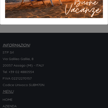
INFORMAZIONI
STP Srl
Via Galileo Galilei, 8
20057 Assago (MI) - ITALY
Tel. +
39 02 4880554
P.IVA 02212270157
Codice Univoco SUBM70N
MENU
HOME
AZIENDA