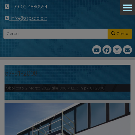
+39 02 4880554
info@stpscale.it
Cerca
p7-81-2008
Pubblicato
2 Marzo 2022
alle
800 × 1233
in
p7-81-2008
.
← Precedente
Successivo →