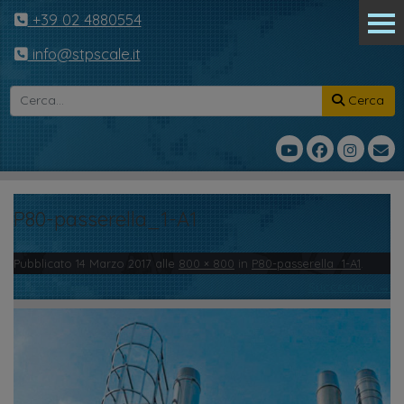
+39 02 4880554
info@stpscale.it
Cerca
P80-passerella_1-A1
Pubblicato
14 Marzo 2017
alle
800 × 800
in
P80-passerella_1-A1
.
← Precedente
Successivo →