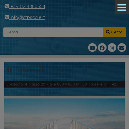
+39 02 4880554
info@stpscale.it
Cerca
P80-passerella_1-A2
Pubblicato
14 Marzo 2017
alle
800 × 800
in
P80-passerella_1-A2
.
← Precedente
Successivo →