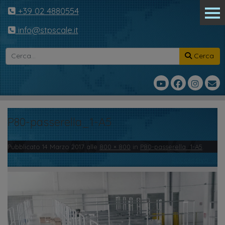
+39 02 4880554
info@stpscale.it
Cerca
P80-passerella_1-A5
Pubblicato
14 Marzo 2017
alle
800 × 800
in
P80-passerella_1-A5
.
← Precedente
Successivo →