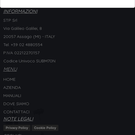
INFORMAZIONI
STP Srl
Via Galileo Galilei, 8
20057 Assago (MI) - ITALY
Tel. +
39 02 4880554
P.IVA 02212270157
Codice Univoco SUBM70N
MENU
HOME
AZIENDA
MANUALI
DOVE SIAMO
CONTATTACI
NOTE LEGALI
Privacy Policy
Cookie Policy