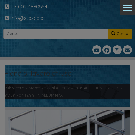
+39 02 4880554
info@stpscale.it
Cerca
Piano di lavoro chiuso
Pubblicato
2 Marzo 2022
alle
800 × 800
in
ALPO JUNIOR D.LGS
81/08 PONTEGGI IN ALLUMINIO
.
← Precedente
Successivo →