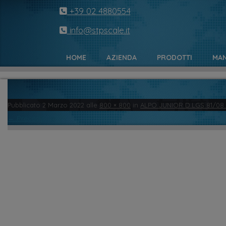
+39 02 4880554
info@stpscale.it
HOME
AZIENDA
PRODOTTI
MAN
Pubblicato
2 Marzo 2022
alle
800 × 800
in
ALPO JUNIOR D.LGS 81/08
← Precedente