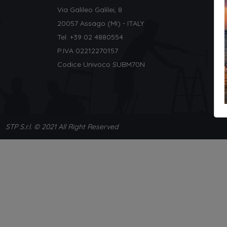
Via Galileo Galilei, 8
20057 Assago (MI) - ITALY
Tel. +
39 02 4880554
P.IVA 02212270157
Codice Univoco SUBM70N
STP S.r.l. © 2021 All Right Reserved