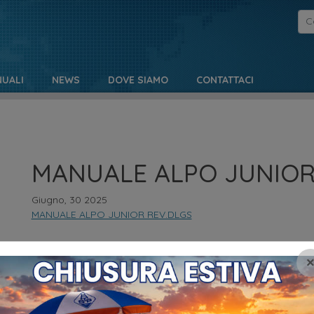
UALI
NEWS
DOVE SIAMO
CONTATTACI
MANUALE ALPO JUNIOR
Giugno, 30 2025
MANUALE ALPO JUNIOR REV.DLGS
NO
MENU
Pr
HOME