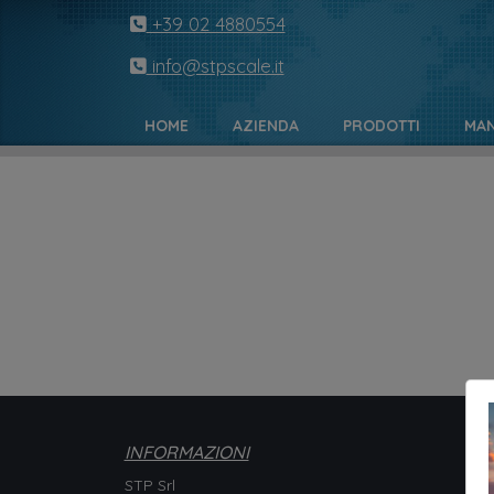
+39 02 4880554
info@stpscale.it
HOME
AZIENDA
PRODOTTI
MAN
INFORMAZIONI
STP Srl