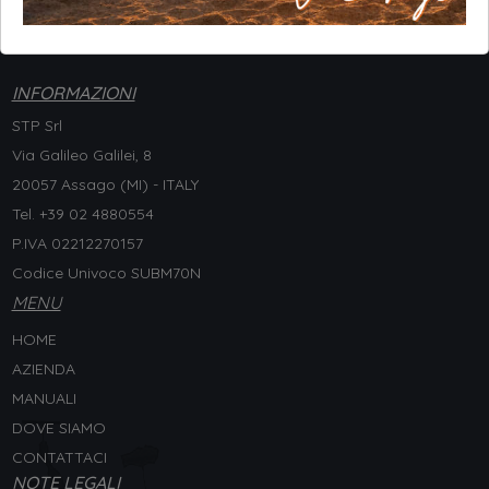
INFORMAZIONI
STP Srl
Via Galileo Galilei, 8
20057 Assago (MI) - ITALY
Tel. +
39 02 4880554
P.IVA 02212270157
Codice Univoco SUBM70N
MENU
HOME
AZIENDA
MANUALI
DOVE SIAMO
CONTATTACI
NOTE LEGALI