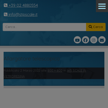
+39 02 4880554
info@stpscale.it
Cerca
Allargatore telescopico
Pubblicato
2 Marzo 2022
alle
800 × 800
in
W5 SCALE IN
VETRORESINA
.
← Precedente
Successivo →