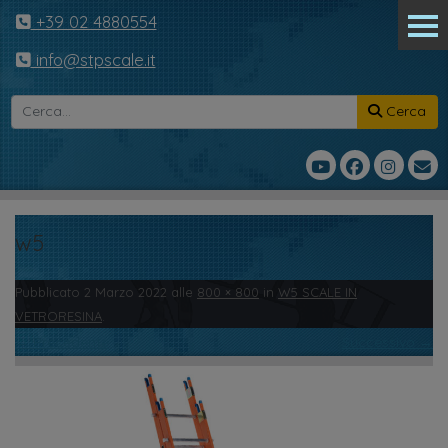
+39 02 4880554
info@stpscale.it
Cerca
w5
Pubblicato
2 Marzo 2022
alle
800 × 800
in
W5 SCALE IN
VETRORESINA
.
← Precedente
Successivo →