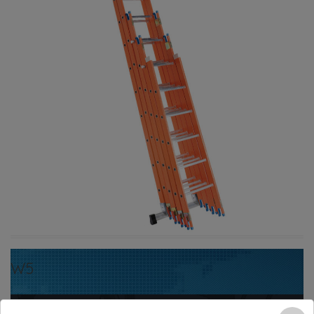
W5
Pubblicato
8 Marzo 2017
alle
800 × 800
in
W5
.