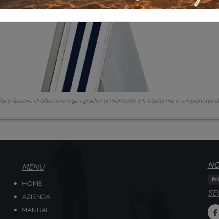
lare fusione di alluminio lega i gradini al montante e li trasforma in un pianetto 
NO
MENU
Pr
HOME
SE
AZIENDA
MANUALI