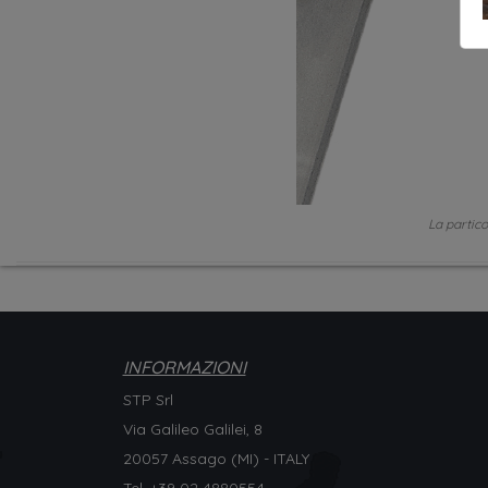
La partico
INFORMAZIONI
STP Srl
Via Galileo Galilei, 8
20057 Assago (MI) - ITALY
Tel. +
39 02 4880554