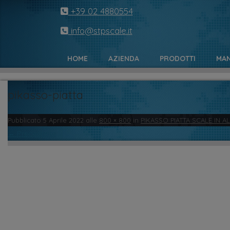
+39 02 4880554
info@stpscale.it
HOME
AZIENDA
PRODOTTI
MAN
pikasso-piatta
Pubblicato
5 Aprile 2022
alle
800 × 800
in
PIKASSO PIATTA SCALE IN A
← Precedente