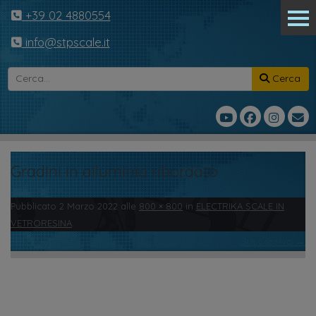
+39 02 4880554
info@stpscale.it
Cerca
Gradini in alluminio ribordato
Pubblicato
2 Marzo 2022
alle
800 × 800
in
ELECTRIKA SCALE IN
VETRORESINA
.
← Precedente
Successivo →