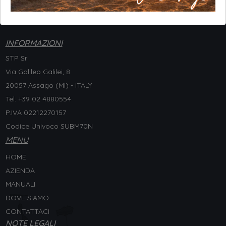
INFORMAZIONI
STP Srl
Via Galileo Galilei, 8
20057 Assago (MI) - ITALY
Tel. +
39 02 4880554
P.IVA 02212270157
Codice Univoco SUBM70N
MENU
HOME
AZIENDA
MANUALI
DOVE SIAMO
CONTATTACI
NOTE LEGALI