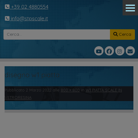
+39 02 4880554
info@stpscale.it
Cerca
disegno w1 piatta
Pubblicato
2 Marzo 2022
alle
800 × 800
in
W1 PIATTA SCALE IN
VETRORESINA
.
← Precedente
Successivo →