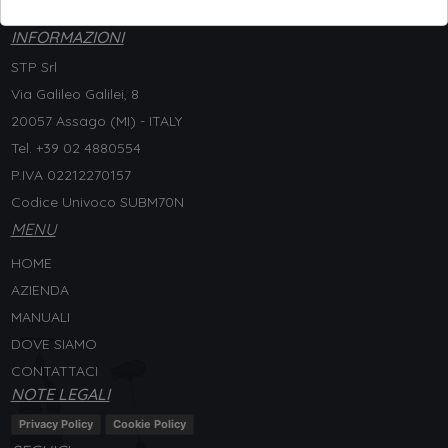
INFORMAZIONI
STP Srl
Via Galileo Galilei, 8
20057 Assago (MI) - ITALY
Tel. +
39 02 4880554
P.IVA 02212270157
Codice Univoco SUBM70N
MENU
HOME
AZIENDA
MANUALI
DOVE SIAMO
CONTATTACI
NOTE LEGALI
Privacy Policy
Cookie Policy