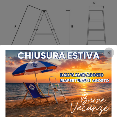
×
disegno w1 piatta