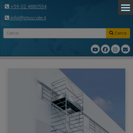
+39 02 4880554
info@stpscale.it
Cerca