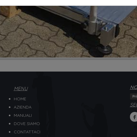
NO
MENU
Pr
HOME
SE
AZIENDA
MANUALI
DOVE SIAMO
CONTATTACI