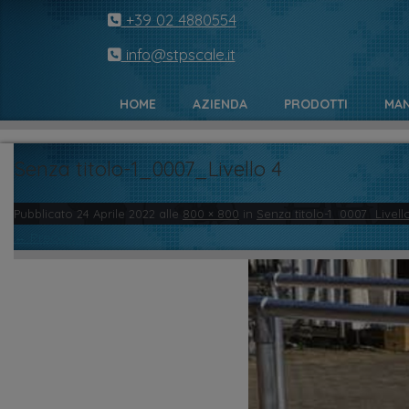
+39 02 4880554
info@stpscale.it
HOME
AZIENDA
PRODOTTI
MAN
Senza titolo-1_0007_Livello 4
Pubblicato
24 Aprile 2022
alle
800 × 800
in
Senza titolo-1_0007_Livell
← Precedente