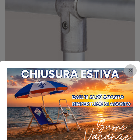
×
part
part