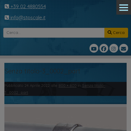
+39 02 4880554
info@stpscale.it
Cerca
Senza titolo-3_0002_part
Pubblicato
24 Aprile 2022
alle
800 × 800
in
Senza titolo-
3_0002_part
.
← Precedente
Successivo →