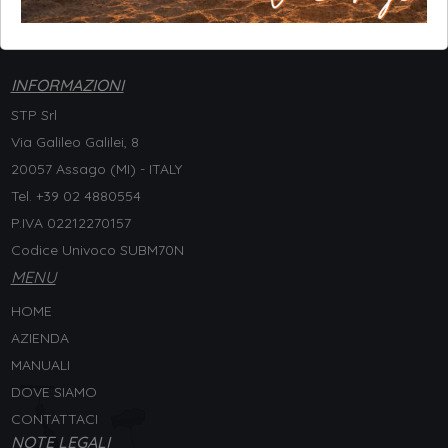
INFORMAZIONI
STP Srl
Via Galileo Galilei, 8
20057 Assago (MI) - ITALY
Tel. +
39 02 4880554
P.IVA 02212270157
Codice Univoco SUBM70N
MENU
HOME
AZIENDA
MANUALI
DOVE SIAMO
CONTATTACI
NOTE LEGALI