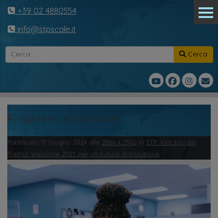
+39 02 4880554
info@stpscale.it
Cerca
IG square-LKI carousel
Pubblicato
13 Giugno 2024
alle
2560 × 2560
in
STP: Vincitori del
Premio Welcome 2023 per un Futuro di Inclusione
.