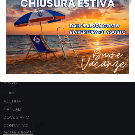
×
INFORMAZIONI
STP Srl
Via Galileo Galilei, 8
20057 Assago (MI) - ITALY
Tel. +
39 02 4880554
P.IVA 02212270157
Codice Univoco SUBM70N
MENU
HOME
AZIENDA
MANUALI
DOVE SIAMO
CONTATTACI
NOTE LEGALI