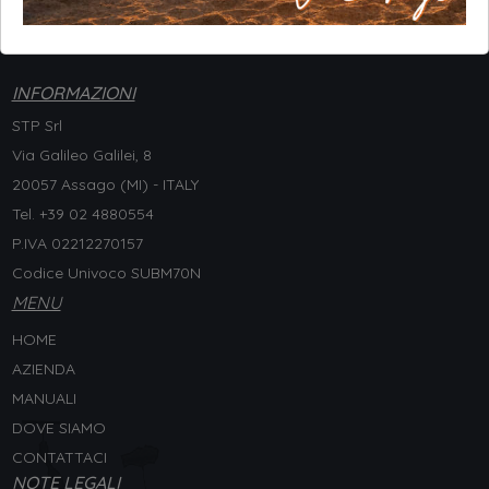
INFORMAZIONI
STP Srl
Via Galileo Galilei, 8
20057 Assago (MI) - ITALY
Tel. +
39 02 4880554
P.IVA 02212270157
Codice Univoco SUBM70N
MENU
HOME
AZIENDA
MANUALI
DOVE SIAMO
CONTATTACI
NOTE LEGALI