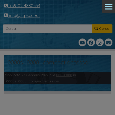
+39 02 4880554
info@stpscale.it
Cerca
_0000s_0000_compact accessori
Pubblicato
27 Gennaio 2022
alle
800 × 800
in
_0000s_0000_compact accessori
.
← Precedente
Successivo →