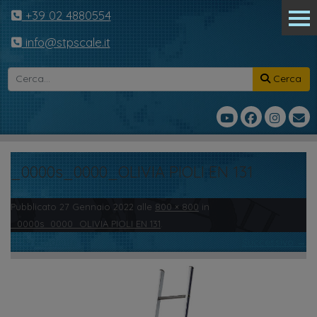
+39 02 4880554
info@stpscale.it
Cerca
_0000s_0000_OLIVIA PIOLI EN 131
Pubblicato
27 Gennaio 2022
alle
800 × 800
in
_0000s_0000_OLIVIA PIOLI EN 131
.
← Precedente
Successivo →