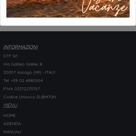
INFORMAZIONI
STP Srl
Via Galileo Galilei, 8
20057 Assago (MI) - ITALY
Tel. +
39 02 4880554
P.IVA 02212270157
Codice Univoco SUBM70N
MENU
HOME
AZIENDA
MANUALI