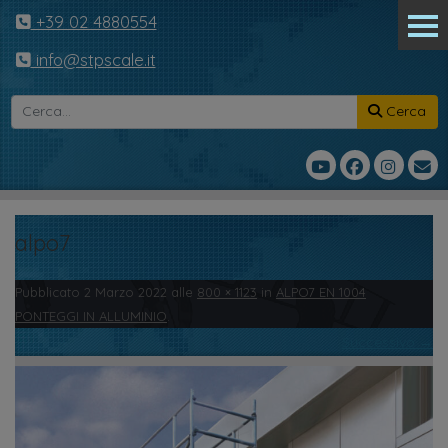
+39 02 4880554
info@stpscale.it
Cerca
alpo7
Pubblicato
2 Marzo 2022
alle
800 × 1123
in
ALPO7 EN 1004
PONTEGGI IN ALLUMINIO
.
Successivo →