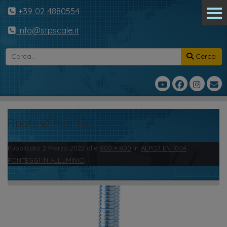
+39 02 4880554
info@stpscale.it
Cerca
Ruote Ø mm 150
Pubblicato
2 Marzo 2022
alle
800 × 800
in
ALPO7 EN 1004
PONTEGGI IN ALLUMINIO
.
← Precedente
Successivo →