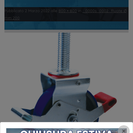
Pubblicato
2 Marzo 2022
alle
800 × 800
in
_0000s_0002_Ruote Ø
mm 200
.
← Precedente
Successivo →
×