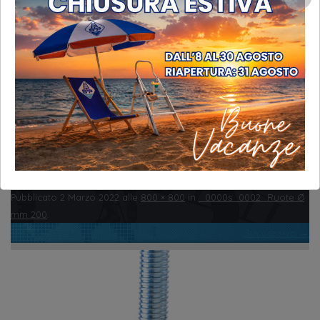
Ruote Ø mm 200
Ruote Ø mm 200
_0000s_0002_Ruote Ø mm 200
Pubblicato
2 Marzo 2022
alle
800 × 800
in
_0000s_0002_Ruote Ø
mm 200
.
← Precedente
Successivo →